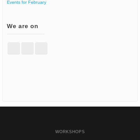
Events for February
We are on
Facebook
Instagram
WordPress
Facebook
Instagram
WordPress
WORKSHOPS