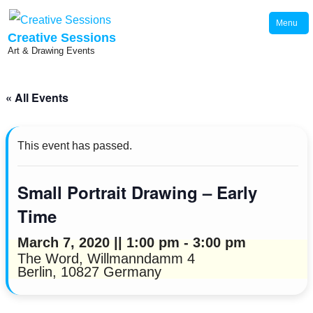
Skip
Menu
to
Creative Sessions
Art & Drawing Events
content
« All Events
This event has passed.
Small Portrait Drawing – Early
Time
March 7, 2020 || 1:00 pm
-
3:00 pm
The Word,
Willmanndamm 4
Berlin
,
10827
Germany