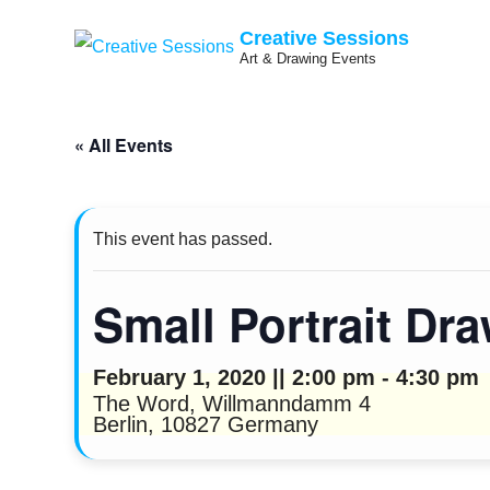
Creative Sessions
Art & Drawing Events
Skip
« All Events
to
content
This event has passed.
Small Portrait Dr
February 1, 2020 || 2:00 pm
-
4:30 pm
The Word,
Willmanndamm 4
Berlin
,
10827
Germany