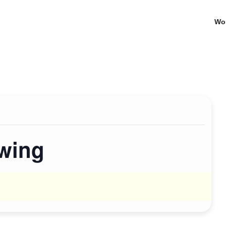
Wo
awing